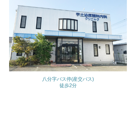
八分字バス停(産交バス)
徒歩2分