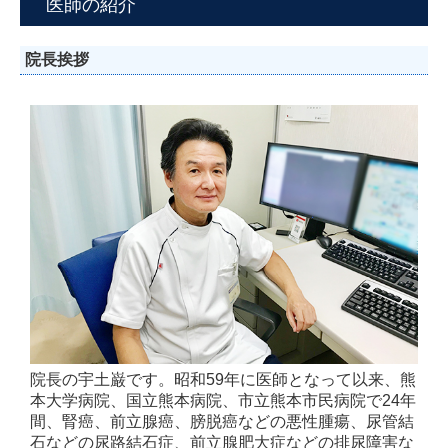
医師の紹介
院長挨拶
院長の宇土巌です。昭和59年に医師となって以来、熊
本大学病院、国立熊本病院、市立熊本市民病院で24年
間、腎癌、前立腺癌、膀脱癌などの悪性腫瘍、尿管結
石などの尿路結石症、前立腺肥大症などの排尿障害な