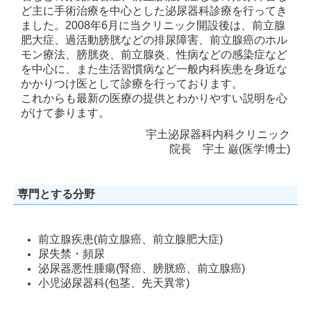
ど主に手術治療を中心とした泌尿器科診療を行ってき
ました。2008年6月に当クリニック開設後は、前立腺
肥大症、過活動膀胱などの排尿障害、前立腺癌のホル
モン療法、膀胱炎、前立腺炎、性病などの感染症など
を中心に、また生活習慣病など一般内科疾患を身近な
かかりつけ医として診療を行っております。
これからも最新の医療の提供とわかりやすい説明を心
がけて参ります。
宇土泌尿器科内科クリニック
院長 宇土 巌(医学博士)
専門とする分野
前立腺疾患(前立腺癌、前立腺肥大症)
尿失禁・頻尿
泌尿器悪性腫瘍(腎癌、膀胱癌、前立腺癌)
小児泌尿器科(包茎、先天異常)